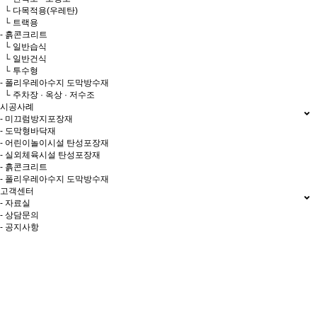
└ 다목적용(우레탄)
└ 트랙용
- 흙콘크리트
└ 일반습식
└ 일반건식
└ 투수형
- 폴리우레아수지 도막방수재
└ 주차장 · 옥상 · 저수조
시공사례
- 미끄럼방지포장재
- 도막형바닥재
- 어린이놀이시설 탄성포장재
- 실외체육시설 탄성포장재
- 흙콘크리트
- 폴리우레아수지 도막방수재
고객센터
- 자료실
- 상담문의
- 공지사항