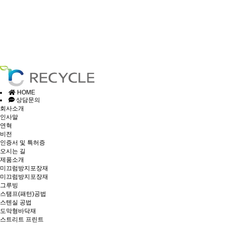
HOME
상담문의
회사소개
인사말
연혁
비전
인증서 및 특허증
오시는 길
제품소개
미끄럼방지포장재
미끄럼방지포장재
그루빙
스탬프(패턴)공법
스텐실 공법
도막형바닥재
스트리트 프린트