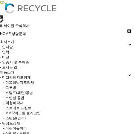
리싸이클 주식회사
HOME
상담문의
회사소개
- 인사말
- 연혁
- 비전
- 인증서 및 특허증
- 오시는 길
제품소개
- 미끄럼방지포장재
└ 미끄럼방지포장재
└ 그루빙
└ 스탬프(패턴)공법
└ 스텐실 공법
- 도막형바닥재
└ 스트리트 프린트
└ MMA/아크릴 컬러코팅
└ 스텐실(건식)
- 탄성포장재
└ 어린이놀이터
└ 산책로 · 보행로