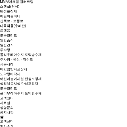
MMA/아크릴 컬러코팅
스텐실(건식)
탄성포장재
어린이놀이터
산책로 · 보행로
다목적용(우레탄)
트랙용
흙콘크리트
일반습식
일반건식
투수형
폴리우레아수지 도막방수재
주차장 · 옥상 · 저수조
시공사례
미끄럼방지포장재
도막형바닥재
어린이놀이시설 탄성포장재
실외체육시설 탄성포장재
흙콘크리트
폴리우레아수지 도막방수재
고객센터
자료실
상담문의
공지사항
고객센터
회사소개