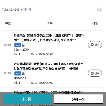
새글
새글
새글
새글
새글
새글
새글
새글
Total 85,474건
6 페이지
번호
제목
상태
갓벳주소【갓벳최신주소.COM / 코드 KPS74】 갓벳가
입코드, 야옹이코드, 썬벳검증도메인, 벙커본사코드
85399
접수
new
15gnna250
Hit 1
Date 2026-08-07
야당동다국적노래방 [010]↓7980↓0025 야당역베트
남노래방 운정동노래방추천 문산읍노래방 비용정보
85398
접수
new
ddsdsds
Hit 1
Date 2026-08-07
야당동쓰리노 010□7980□0025 주대괜춘 야당동미러
룸 야당동텐카페
new
상담문의
전화문의
85397
접수
ddsdsds